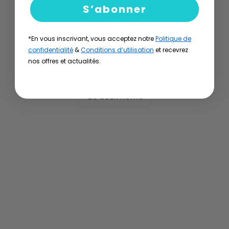
S’abonner
*En vous inscrivant, vous acceptez notre
Politique de
Désolé ! Cette page n'existe pas
confidentialité
&
Conditions d’utilisation
et recevrez
nos offres et actualités.
Go back home