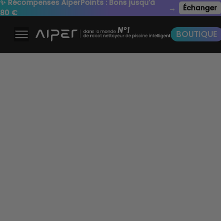
✨ Récompenses AiperPoints : Bons jusqu’à
→
Échanger
80 €
BOUTIQUE