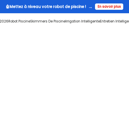
✨ Récompenses AiperPoints : Bons jusqu
 2026
Robot Piscine
Skimmers De Piscine
Irrigation Intelligente
Entretien Intellig