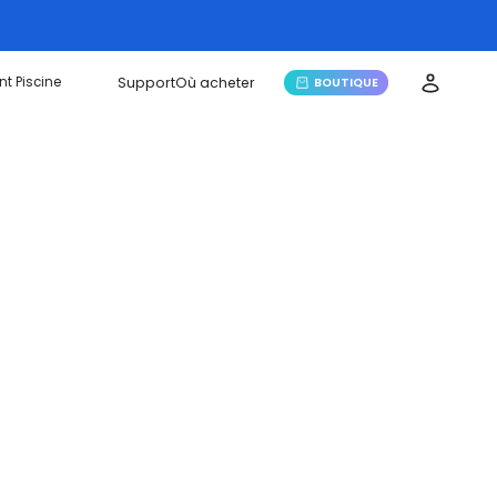
→
’à 80 €
Échanger
ent Piscine
Support
Où acheter
BOUTIQUE