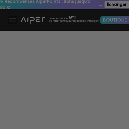
✨ Récompenses AiperPoints : Bons jusqu’à
→
Échanger
80 €
BOUTIQUE