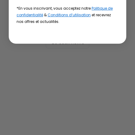
*En vous inscrivant, vous acceptez notre
Politique de
Désolé ! Cette page n'existe pas
confidentialité
&
Conditions d’utilisation
et recevrez
nos offres et actualités.
Go back home