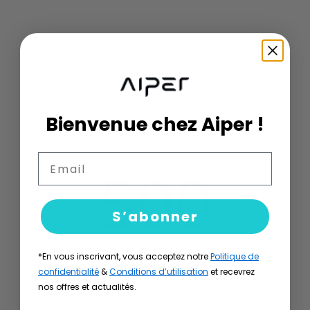
Bienvenue chez Aiper !
Email
500
S’abonner
*En vous inscrivant, vous acceptez notre
Politique de
Désolé ! Cette page n'existe pas
confidentialité
&
Conditions d’utilisation
et recevrez
nos offres et actualités.