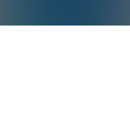
*Aiper est la marque n°1 de robot
nettoyeur de piscine intelligent dans le
monde en volume des ventes
Source: Euromonitor International Co., Ltd,
étude basée sur les ventes en volume (en
unités) en 2025 dans le monde. Les
robots nettoyeurs de piscine intelligents
sont définis comme : Des robots