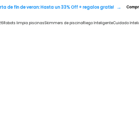
→
ferta de fin de veran: Hasta un 33% Off + regalos gratis!
Comp
26
Robots limpia piscinas
Skimmers de piscina
Riego Inteligente
Cuidado Intel