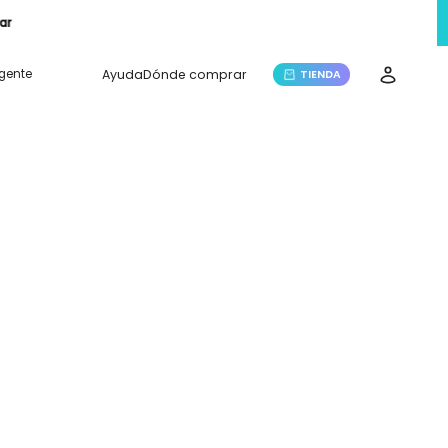
rar
igente
Ayuda
Dónde comprar
TIENDA