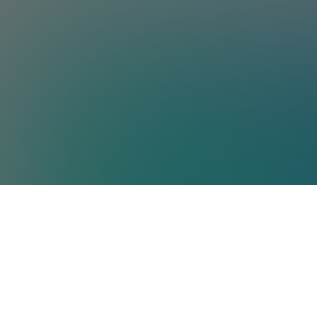
*Aiper ist weltweit die Nr. 1 Marke für intelligente Robo
Quelle: Euromonitor International Co. Ltd., bezogen auf da