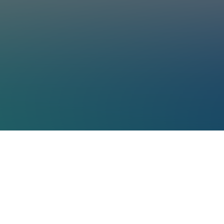
ter-Poolreiniger gemessen am Absatzvolumen
s weltweite Hersteller-Verkaufsvolumen (Stück) im Jahr 2025. Intelligente Robot