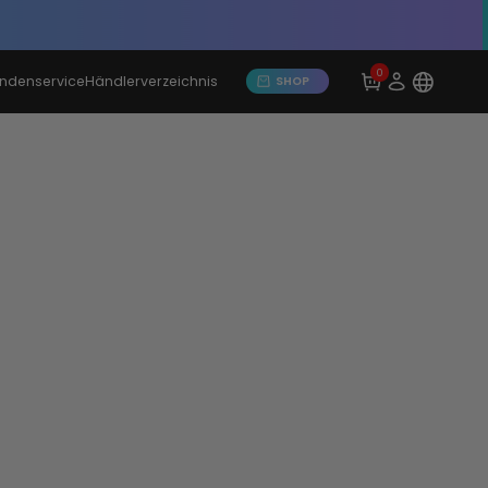
→
-Prämien: Gutscheine bis 80 €
Einlösen
0
ndenservice
Händlerverzeichnis
SHOP