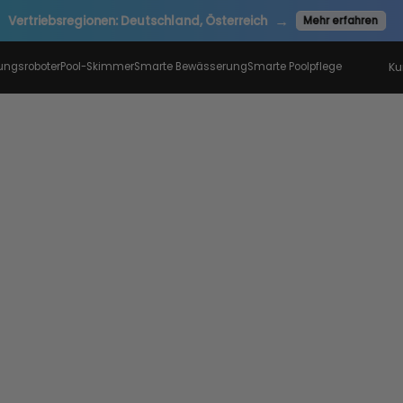
✨ AiperPoints
gungsroboter
Pool-Skimmer
Smarte Bewässerung
Smarte Poolpflege
Ku