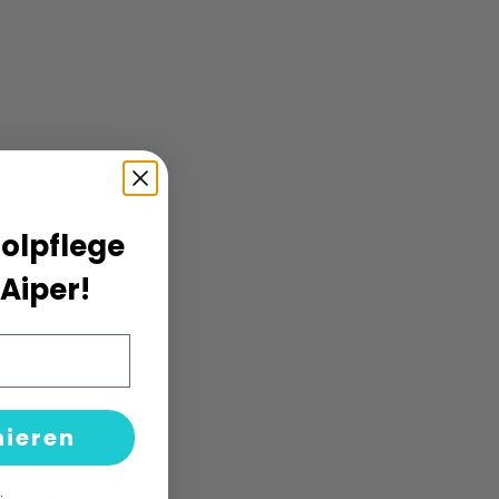
oolpflege
Aiper!
nieren