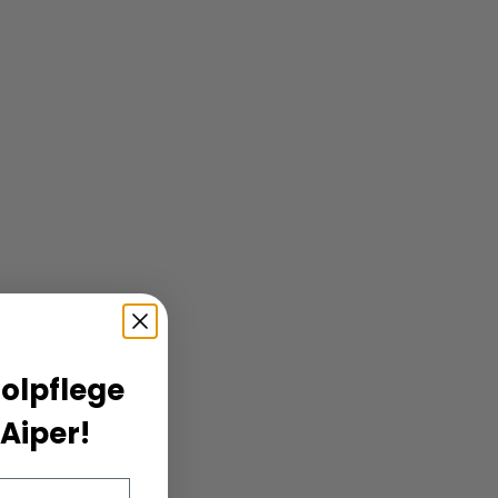
oolpflege
Aiper!