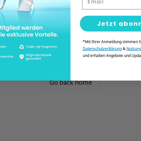
500
Jetzt abon
gung! Diese Seite ist nicht
*Mit Ihrer Anmeldung stimmen S
Datenschutzerklärung
&
Nutzun
und erhalten Angebote und Upda
Go back home