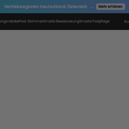
→
Vertriebsregionen: Deutschland, Österreich
Mehr erfahren
gungsroboter
Pool-Skimmer
Smarte Bewässerung
Smarte Poolpflege
Ku